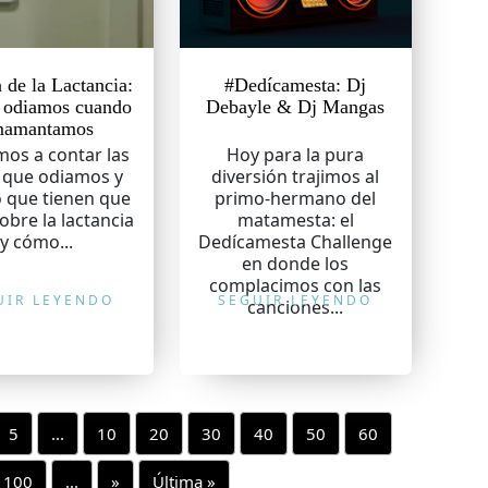
de la Lactancia:
#Dedícamesta: Dj
 odiamos cuando
Debayle & Dj Mangas
mamantamos
mos a contar las
Hoy para la pura
 que odiamos y
diversión trajimos al
o que tienen que
primo-hermano del
obre la lactancia
matamesta: el
y cómo...
Dedícamesta Challenge
en donde los
complacimos con las
UIR LEYENDO
SEGUIR LEYENDO
canciones...
5
...
10
20
30
40
50
60
100
...
»
Última »