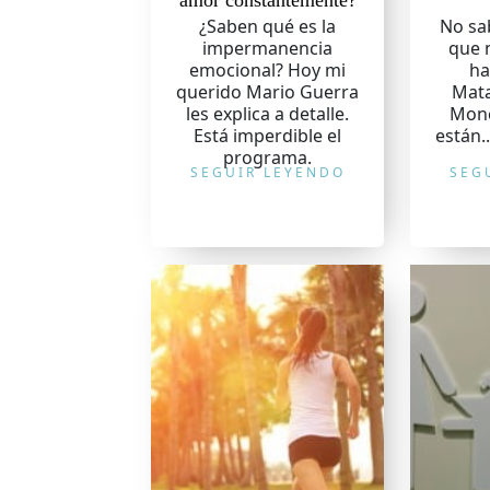
amor constantemente?
¿Saben qué es la
No sab
impermanencia
que 
emocional? Hoy mi
ha
querido Mario Guerra
Mata
les explica a detalle.
Monc
Está imperdible el
están.
programa.
SEGUIR LEYENDO
SEG