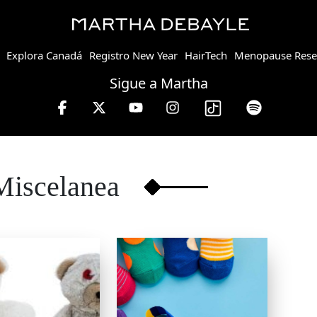
Explora Canadá
Registro New Year
HairTech
Menopause Rese
Sigue a Martha
ebayle en W, lunes a viernes de 10 a 13 hrs.
Miscelanea