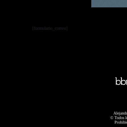
[formulario_correo]
Alejandr
© Todos l
Prohibi