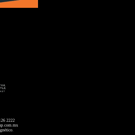
9126 2222
oup.com.mx
gnético.