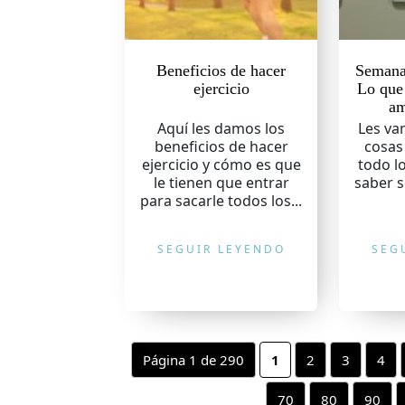
Beneficios de hacer
Semana 
ejercicio
Lo que
a
Aquí les damos los
Les va
beneficios de hacer
cosas
ejercicio y cómo es que
todo l
le tienen que entrar
saber s
para sacarle todos los...
SEGUIR LEYENDO
SEG
Página 1 de 290
1
2
3
4
70
80
90