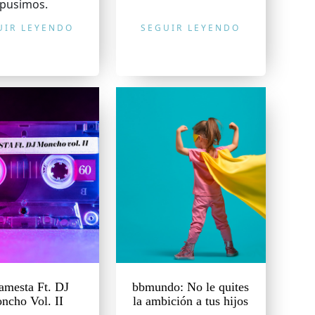
pusimos.
UIR LEYENDO
SEGUIR LEYENDO
amesta Ft. DJ
bbmundo: No le quites
ncho Vol. II
la ambición a tus hijos