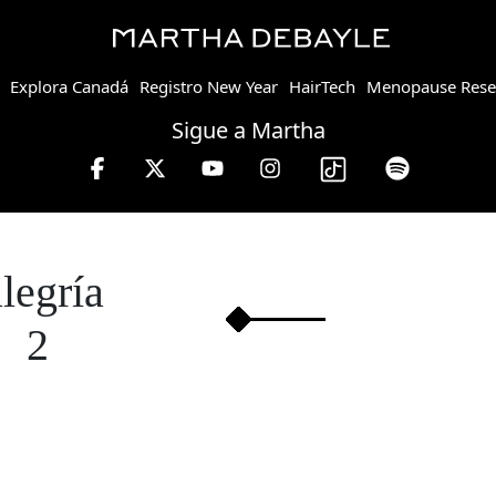
Explora Canadá
Registro New Year
HairTech
Menopause Rese
Sigue a Martha
ayle en W, lunes a viernes de 10 a 13 hrs.
alegría
2