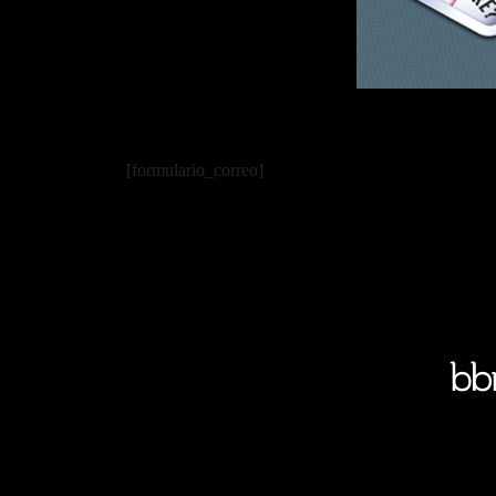
[formulario_correo]