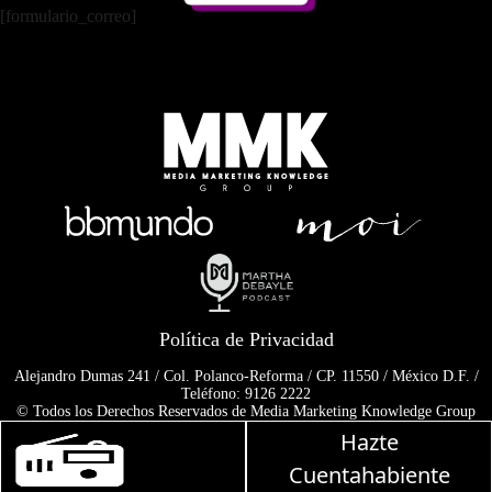
[formulario_correo]
Política de Privacidad
Alejandro Dumas 241 / Col. Polanco-Reforma / CP. 11550 / México D.F. /
Teléfono: 9126 2222
© Todos los Derechos Reservados de Media Marketing Knowledge Group
www.mmkgroup.com.mx
Hazte
Prohibida la reproducción total o parcial, incluyendo cualquier medio
Martha Debayle en W,
electrónico o magnético.
Cuentahabiente