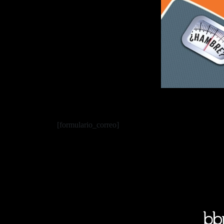
[formulario_correo]