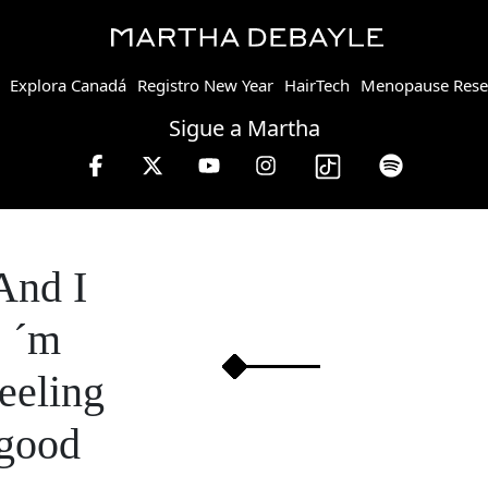
Explora Canadá
Registro New Year
HairTech
Menopause Rese
Sigue a Martha
 Debayle en W, lunes a viernes de 10 a 13 hrs.
And I
´m
feeling
good