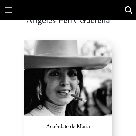
Ángeles Félix Güereña
Acuérdate de María