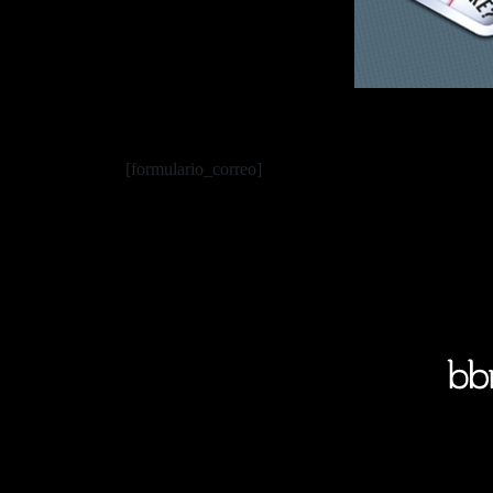
[formulario_correo]