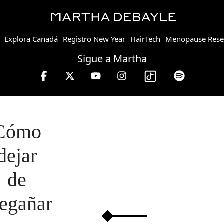
Explora Canadá
Registro New Year
HairTech
Menopause Rese
Sigue a Martha
Cómo
dejar
de
regañar