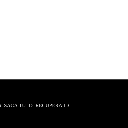
S
SACA TU ID
RECUPERA ID