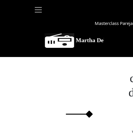
Masterclass Pareja
Martha Debayle en W, lunes 