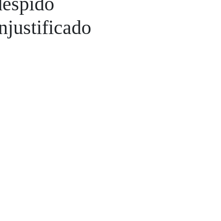
despido
injustificado