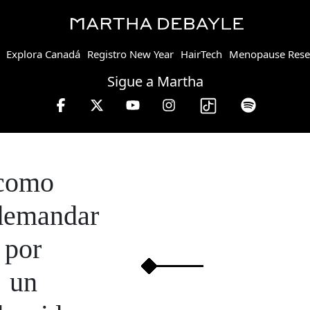
Explora Canadá
Registro New Year
HairTech
Menopause Rese
Sigue a Martha
a viernes de 10 a 13 hrs.
como
demandar
por
un