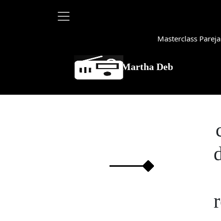
Masterclass Pareja
Martha Debayle en W, lunes a
d