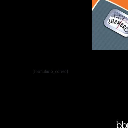
[formulario_correo]