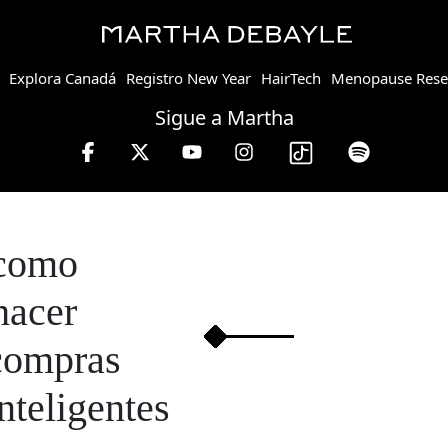
Explora Canadá
Registro New Year
HairTech
Menopause Rese
Sigue a Martha
rtha Debayle en W, lunes a viernes de 10 a 13 hrs.
como
hacer
compras
inteligentes