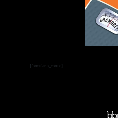
[formulario_correo]