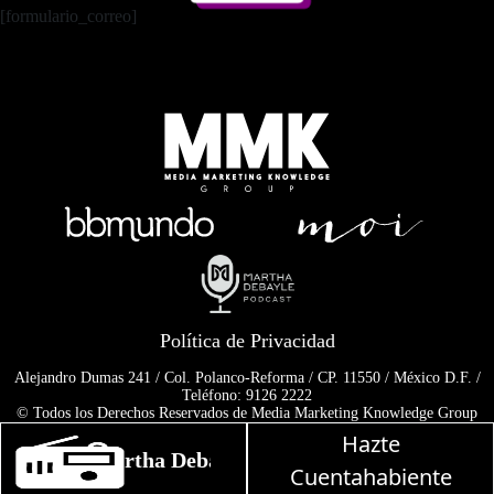
[formulario_correo]
Política de Privacidad
Alejandro Dumas 241 / Col. Polanco-Reforma / CP. 11550 / México D.F. /
Teléfono: 9126 2222
© Todos los Derechos Reservados de Media Marketing Knowledge Group
www.mmkgroup.com.mx
Hazte
Prohibida la reproducción total o parcial, incluyendo cualquier medio
Martha Debayle en W, lunes a viernes de 10 a
electrónico o magnético.
Cuentahabiente