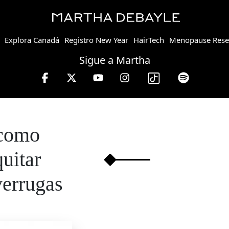
Explora Canadá
Registro New Year
HairTech
Menopause Rese
Sigue a Martha
rtha Debayle en W, lunes a viernes de 10 a 13 hrs.
como
quitar
verrugas