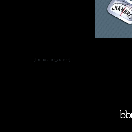
[formulario_correo]