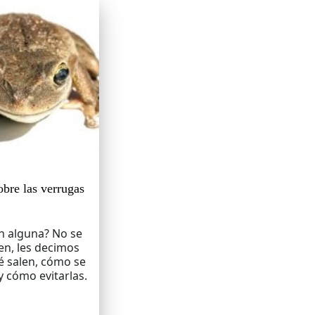
obre las verrugas
n alguna? No se
en, les decimos
é salen, cómo se
y cómo evitarlas.