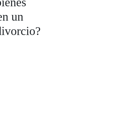
bienes
en un
divorcio?