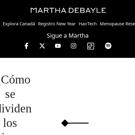
Explora Canadá
Registro New Year
HairTech
Menopause Rese
Sigue a Martha
¿Cómo
se
dividen
los