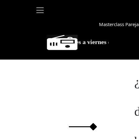
Masterclass Pareja
a Debayle en W, lunes a viernes de 10 a 13 hrs.