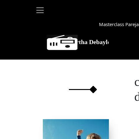
Masterclass Pareja
Martha Debayle en W, lunes a vi