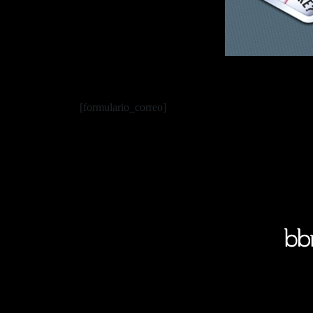
[formulario_correo]