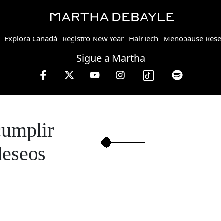
Explora Canadá
Registro New Year
HairTech
Menopause Rese
Sigue a Martha
ernes de 10 a 13 hrs.
cumplir
deseos