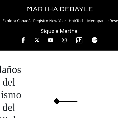
Explora Canadá
Registro New Year
HairTech
Menopause Rese
Sigue a Martha
 a viernes de 10 a 13 hrs.
daños
del
sismo
del