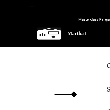
Masterclass Pareja
Martha Debayle en W, lunes