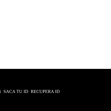
S
SACA TU ID
RECUPERA ID