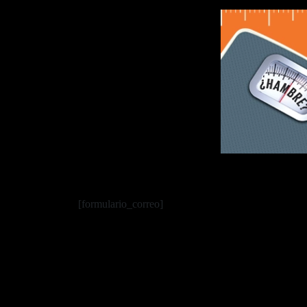
[formulario_correo]