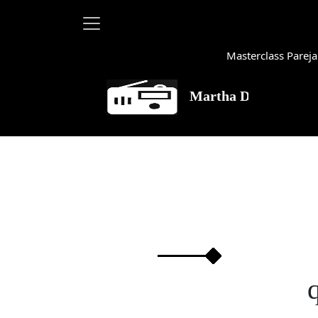
Masterclass Pareja
Martha Debayle en W, lunes 