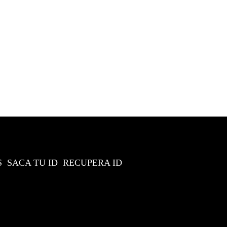
S
SACA TU ID
RECUPERA ID