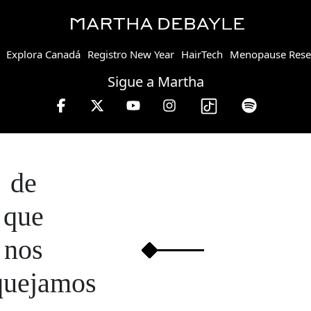
Explora Canadá
Registro New Year
HairTech
Menopause Rese
Sigue a Martha
a viernes de 10 a 13 hrs.
de
que
nos
quejamos