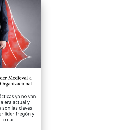
der Medieval a
Organizacional
cticas ya no van
la era actual y
s son las claves
er líder fregón y
crear...