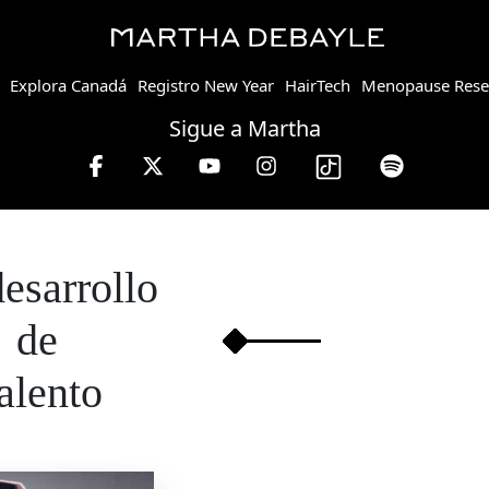
Explora Canadá
Registro New Year
HairTech
Menopause Rese
Sigue a Martha
desarrollo
de
talento