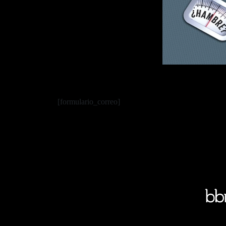
[formulario_correo]