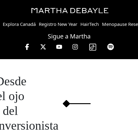
Explora Canadá
Registro New Year
HairTech
Menopause Rese
Sigue a Martha
nes a viernes de 10 a 13 hrs.
Desde
el ojo
del
inversionista