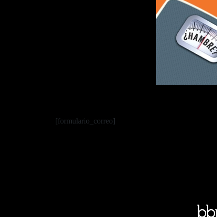
[formulario_correo]