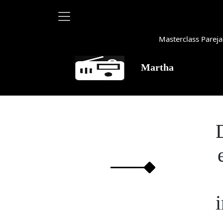
Masterclass Pareja
Martha Debayle en W, lu