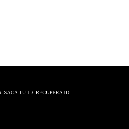
S
SACA TU ID
RECUPERA ID