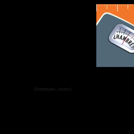
[formulario_correo]