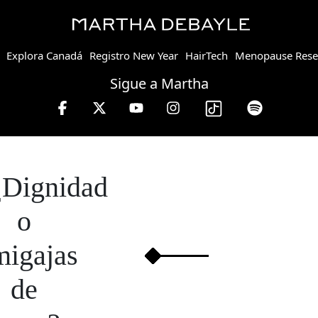
Explora Canadá
Registro New Year
HairTech
Menopause Rese
Sigue a Martha
¿Dignidad
o
migajas
de