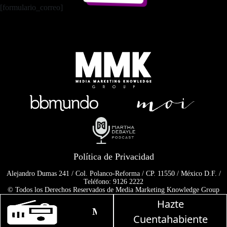
[formulario_correo]
Política de Privacidad
Alejandro Dumas 241 / Col. Polanco-Reforma / CP. 11550 / México D.F. /
Teléfono: 9126 2222
© Todos los Derechos Reservados de Media Marketing Knowledge Group
www.mmkgroup.com.mx
Hazte
Prohibida la reproducción total o parcial, incluyendo cualquier medio
Martha Debayle en W, lunes a vier
electrónico o magnético.
Cuentahabiente