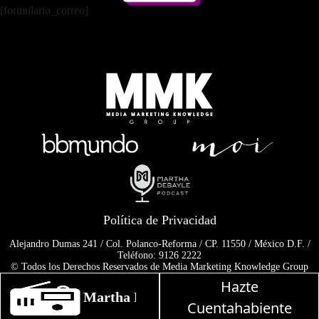
[formulario_correo]
Política de Privacidad
Alejandro Dumas 241 / Col. Polanco-Reforma / CP. 11550 / México D.F. /
Teléfono: 9126 2222
© Todos los Derechos Reservados de Media Marketing Knowledge Group
www.mmkgroup.com.mx
Hazte
Prohibida la reproducción total o parcial, incluyendo cualquier medio
Martha Debayle en W, lunes a viernes de 1
electrónico o magnético.
Cuentahabiente