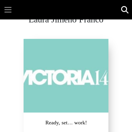
Laura Jimeno Franco
Ready, set… work!