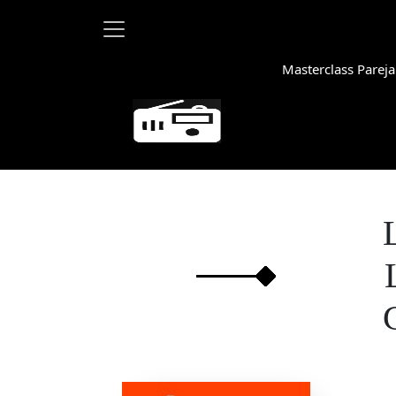
Masterclass Pareja
Martha Debayl