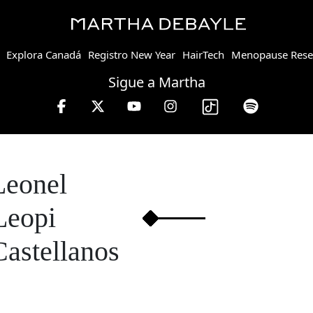
Explora Canadá
Registro New Year
HairTech
Menopause Rese
Sigue a Martha
e en W, lunes a viernes de 10 a 13 hrs.
Leonel
Leopi
Castellanos