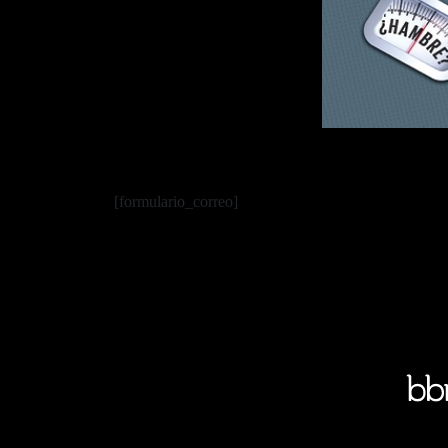
[formulario_correo]