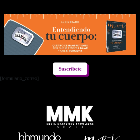
Suscríbete
[formulario_correo]