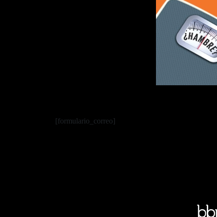
[formulario_correo]