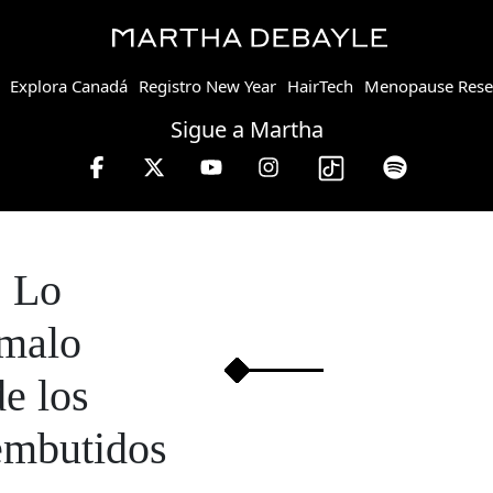
Explora Canadá
Registro New Year
HairTech
Menopause Rese
Sigue a Martha
Lo
malo
de los
embutidos