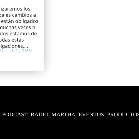
lizaremos los
pales cambios a
 están obligados
muchas veces ni
dos estamos de
odas estas
igaciones,...
UIR LEYENDO
PODCAST
RADIO
MARTHA
EVENTOS
PRODUCTO