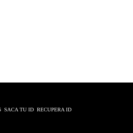
S
SACA TU ID
RECUPERA ID