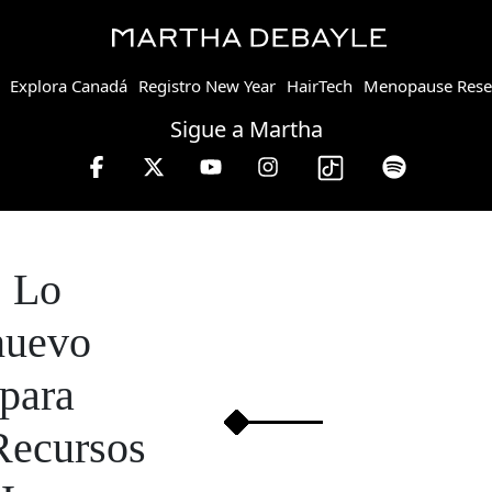
Explora Canadá
Registro New Year
HairTech
Menopause Rese
Sigue a Martha
ebayle en W, lunes a viernes de 10 a 13 hrs.
Lo
nuevo
para
Recursos