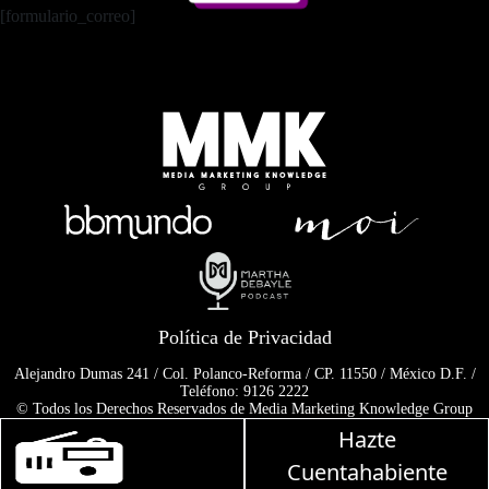
[formulario_correo]
Política de Privacidad
Alejandro Dumas 241 / Col. Polanco-Reforma / CP. 11550 / México D.F. /
Teléfono: 9126 2222
© Todos los Derechos Reservados de Media Marketing Knowledge Group
www.mmkgroup.com.mx
Hazte
Prohibida la reproducción total o parcial, incluyendo cualquier medio
Martha Debayle en W, lunes
electrónico o magnético.
Cuentahabiente