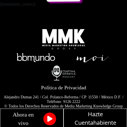
[formulario_correo]
Política de Privacidad
Alejandro Dumas 241 / Col. Polanco-Reforma / CP. 11550 / México D.F. /
Teléfono: 9126 2222
© Todos los Derechos Reservados de Media Marketing Knowledge Group
www.mmkgroup.com.mx
Hazte
Ahora en
Prohibida la reproducción total o parcial, incluyendo cualquier medio
electrónico o magnético.
Cuentahabiente
vivo