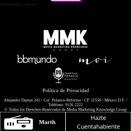
[formulario_correo]
Política de Privacidad
Alejandro Dumas 241 / Col. Polanco-Reforma / CP. 11550 / México D.F. /
Teléfono: 9126 2222
© Todos los Derechos Reservados de Media Marketing Knowledge Group
www.mmkgroup.com.mx
Hazte
Prohibida la reproducción total o parcial, incluyendo cualquier medio
Martha Debayle en W, lunes a viernes d
electrónico o magnético.
Cuentahabiente