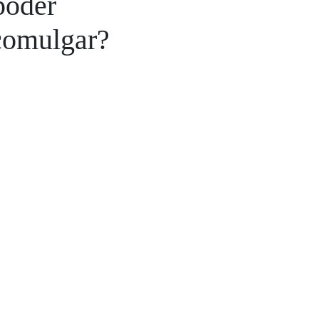
poder
comulgar?