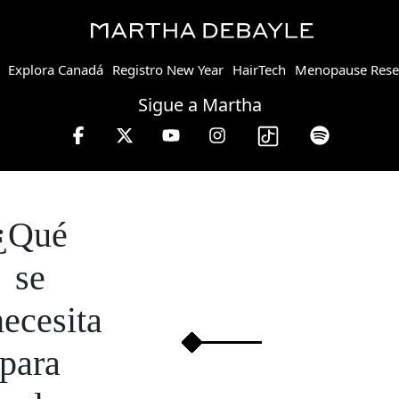
Explora Canadá
Registro New Year
HairTech
Menopause Rese
Sigue a Martha
W, lunes a viernes de 10 a 13 hrs.
¿Qué
se
necesita
para