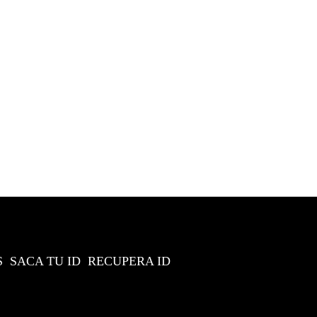
S
SACA TU ID
RECUPERA ID