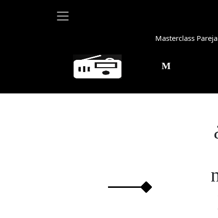
Masterclass Pareja
Martha Debayle en 