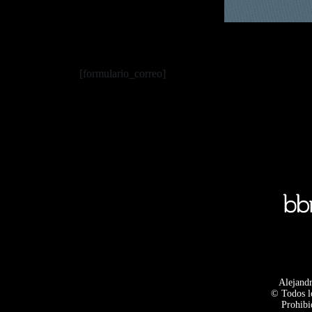
[formulario_correo]
Alejandr
© Todos l
Prohibi