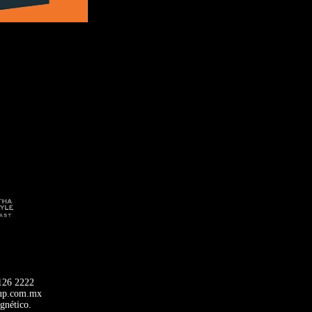
9126 2222
oup.com.mx
gnético.