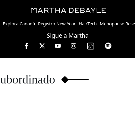
Explora Canadá
Registro New Year
HairTech
Menopause Rese
Sigue a Martha
ayle en W, lunes a viernes de 10 a 13 hrs.
subordinado