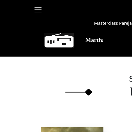
Masterclass Pareja
Martha Debayle en W, 