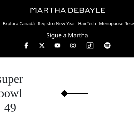
Explora Canadá
Registro New Year
HairTech
Menopause Rese
Sigue a Martha
lunes a viernes de 10 a 13 hrs.
super
bowl
49