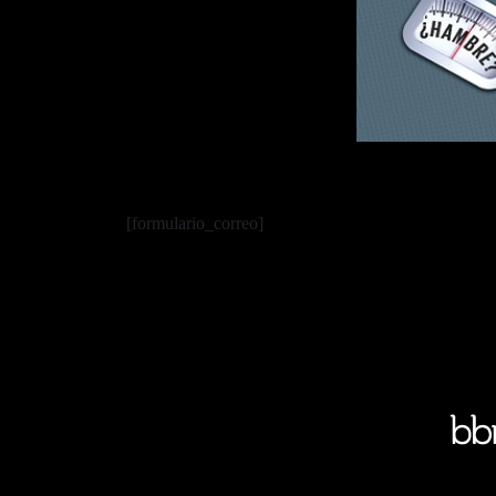
[formulario_correo]