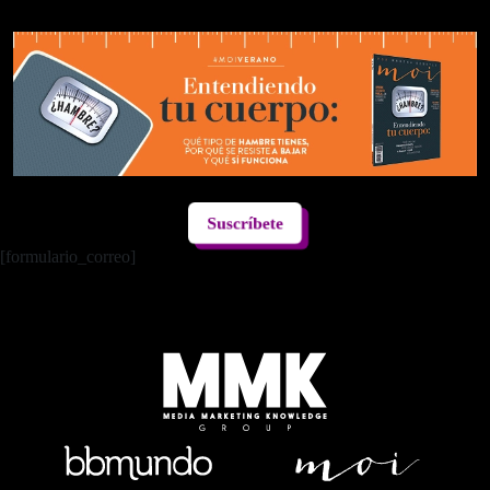
Suscríbete
[formulario_correo]