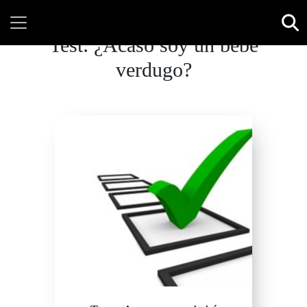
Test: ¿Acaso soy un bebé
verdugo?