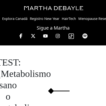
Explora Canadá
Registro New Year
HairTech
Menopause Rese
Sigue a Martha
TEST:
¿Metabolismo
sano
o