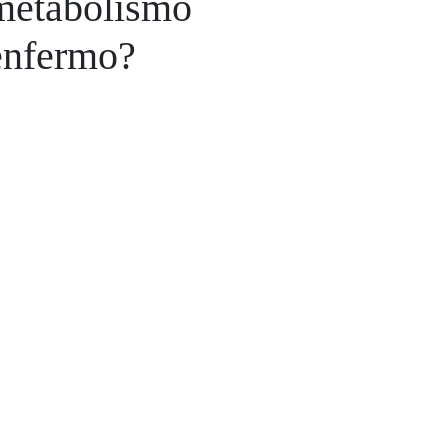
metabolismo
enfermo?