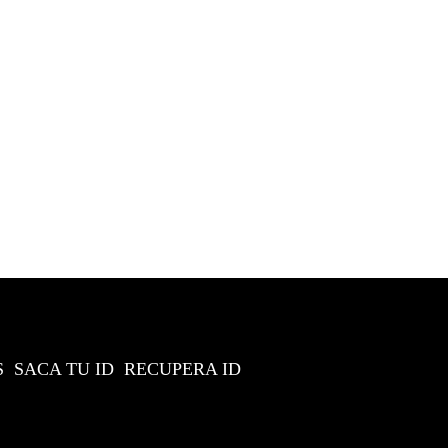
S
SACA TU ID
RECUPERA ID