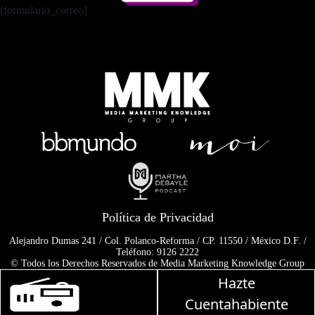
[formulario_correo]
Política de Privacidad
Alejandro Dumas 241 / Col. Polanco-Reforma / CP. 11550 / México D.F. /
Teléfono: 9126 2222
© Todos los Derechos Reservados de Media Marketing Knowledge Group
www.mmkgroup.com.mx
Hazte
Prohibida la reproducción total o parcial, incluyendo cualquier medio
Martha Debayle en W, lu
electrónico o magnético.
Cuentahabiente