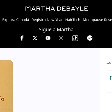
Explora Canadá
Registro New Year
HairTech
Menopause Rese
Sigue a Martha
viernes de 10 a 13 hrs.
-->