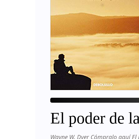
El poder de l
Wayne W. Dyer Cómpralo aquí El p