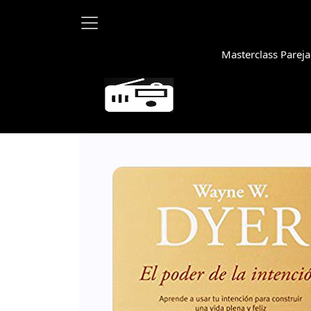
Masterclass Pareja
Martha Debayle en W, lunes a 