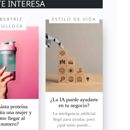
TE INTERESA
BEATRIZ
ESTILO DE VIDA
OULLOSA
¿La IA puede ayudarte
en tu negocio?
ánta proteína
ita una mujer y
La inteligencia artificial
mo llegar al
llegó para ayudar, pero
numero?
¿qué tanto puede...