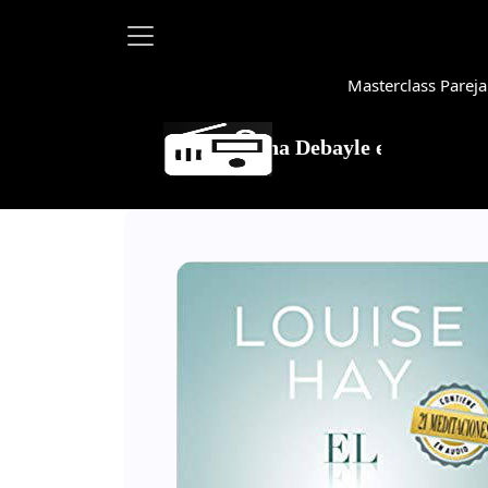
Masterclass Pareja
Martha Debayle en W, lunes a viernes de 10 a 