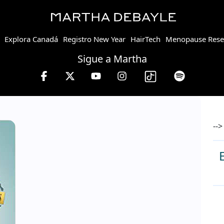
Explora Canadá
Registro New Year
HairTech
Menopause Rese
Sigue a Martha
13 hrs.
-->